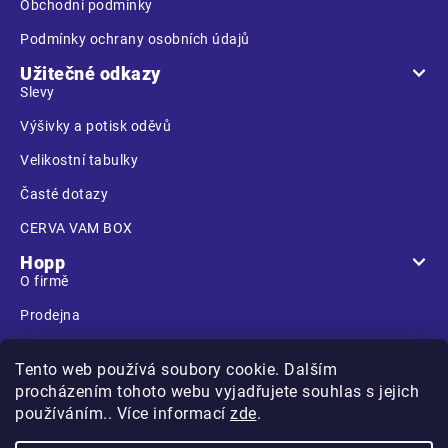
Obchodní podmínky
Podmínky ochrany osobních údajů
Užitečné odkazy
Slevy
Výšivky a potisk oděvů
Velikostní tabulky
Časté dotazy
CERVA VAM BOX
Hopp
O firmě
Prodejna
Kontakt
Tento web používá soubory cookie. Dalším
procházením tohoto webu vyjadřujete souhlas s jejich
používáním.. Více informací
zde
.