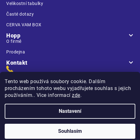
Velikostní tabulky
Časté dotazy
CERVA VAM BOX
Hopp
O firmě
Prodejna
Kontakt
Tento web používá soubory cookie. Dalším
procházením tohoto webu vyjadřujete souhlas s jejich
používáním.. Více informací
zde
.
Na Kasárnách
396 01 Humpolec
Nastavení
Copyright 2026
Hopp.cz
. Všechna práva vyhrazena.
Souhlasím
Vytvořilo
na platformě
Shoptet