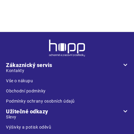
• rukavice šité z bavlněného úpletu s vrstvou vinylu
Z
á
p
a
Zákaznický servis
t
Kontakty
í
Vše o nákupu
Obchodní podmínky
Podmínky ochrany osobních údajů
Užitečné odkazy
Slevy
Výšivky a potisk oděvů