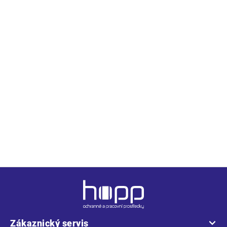
a
m
c
e
í
Rozsáhlý sortiment
30 let na trhu
p
Velké skladové zásoby
Řadíme se mezi profíky v
r
oboru
v
k
y
v
ý
Prověření dodavatelé
Doprava ZDARMA
p
i
Na kvalitu se u nás
Nad 2 500 Kč
s
spolehněte
u
Z
á
p
a
Zákaznický servis