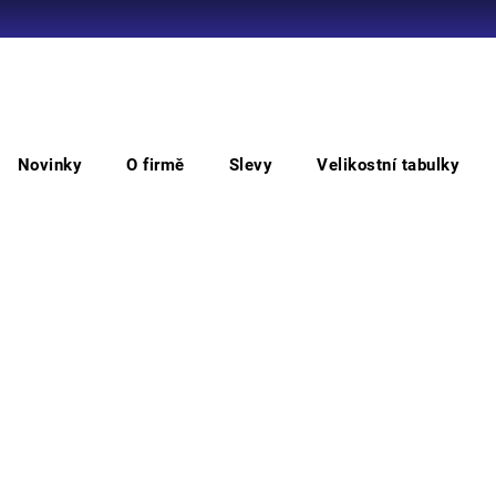
Co potřebujete najít?
Novinky
O firmě
Slevy
Velikostní tabulky
HLEDAT
textil
Polokošile
Dámské
Doporučujeme
ě
OTEVŘÍT FILTR