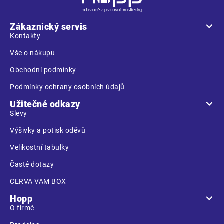
á
p
a
Zákaznický servis
t
Kontakty
í
Vše o nákupu
Obchodní podmínky
Podmínky ochrany osobních údajů
Užitečné odkazy
Slevy
Výšivky a potisk oděvů
Velikostní tabulky
Časté dotazy
CERVA VAM BOX
Hopp
O firmě