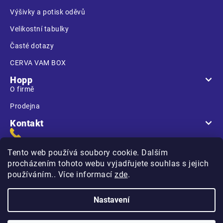
Výšivky a potisk oděvů
Velikostní tabulky
Časté dotazy
CERVA VAM BOX
Hopp
O firmě
Prodejna
Kontakt
Tento web používá soubory cookie. Dalším
procházením tohoto webu vyjadřujete souhlas s jejich
používáním.. Více informací
zde
.
Na Kasárnách
396 01 Humpolec
Nastavení