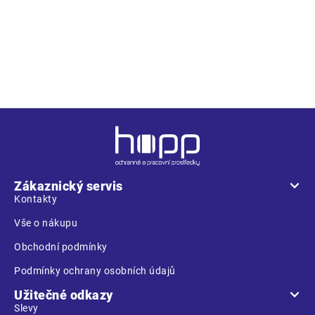
provedení
planžetou, antistatické vlastnosti ESD, NON
METALIC
Z
á
p
a
Zákaznický servis
t
Kontakty
í
Vše o nákupu
Obchodní podmínky
Podmínky ochrany osobních údajů
Užitečné odkazy
Slevy