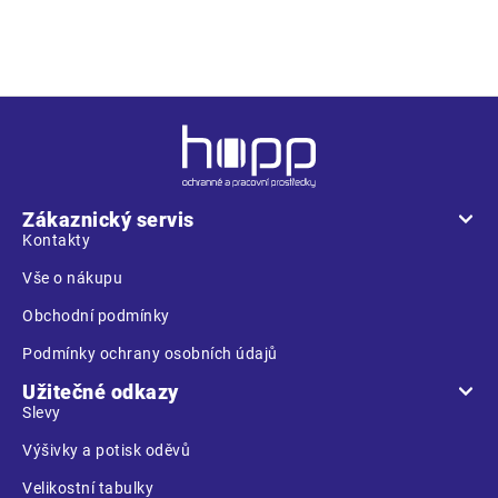
sestup na ocelové sloupy a konstrukce, mobilní plošiny
Z
á
p
a
Zákaznický servis
t
Kontakty
í
Vše o nákupu
Obchodní podmínky
Podmínky ochrany osobních údajů
Užitečné odkazy
Slevy
Výšivky a potisk oděvů
Velikostní tabulky