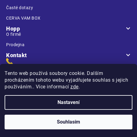
Časté dotazy
CERVA VAM BOX
Hopp
O firmě
Prodejna
Kontakt
Tento web používá soubory cookie. Dalším
procházením tohoto webu vyjadřujete souhlas s jejich
používáním.. Více informací
zde
.
Na Kasárnách
396 01 Humpolec
Nastavení
Copyright 2026
Hopp.cz
. Všechna práva vyhrazena.
Souhlasím
Vytvořilo
na platformě
Shoptet