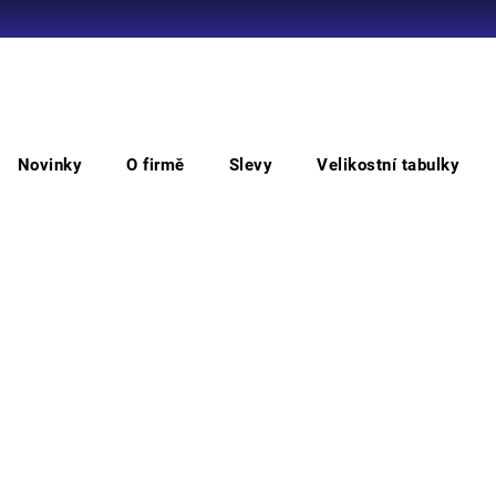
Co potřebujete najít?
Novinky
O firmě
Slevy
Velikostní tabulky
HLEDAT
Polobotky bezpečnostní
CAROLINA bezpečnostní pol
CAR
ES
Doporučujeme
Vyber