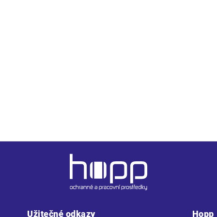
uretanové pěny potažená textilií MESH, antistatická
tická, protiskluzová, dvousložkový nástřik
1:2017 ed. 3
ovou planžetou, antistatické vlastnosti ESD, NON METALIC
Užitečné odkazy
Hopp