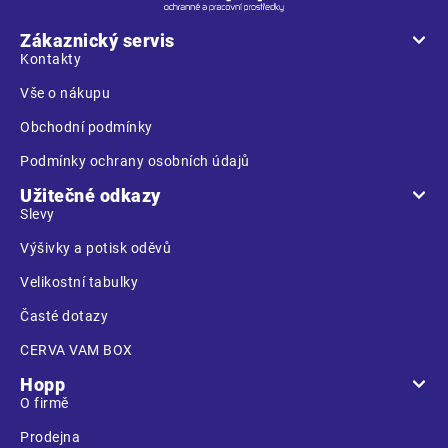
p
a
Zákaznický servis
t
Kontakty
í
Vše o nákupu
Obchodní podmínky
Podmínky ochrany osobních údajů
Užitečné odkazy
Slevy
Výšivky a potisk oděvů
Velikostní tabulky
Časté dotazy
CERVA VAM BOX
Hopp
O firmě
Prodejna