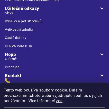
Užitečné odkazy
Slevy
Výšivky a potisk oděvů
Velikostní tabulky
Časté dotazy
CERVA VAM BOX
Hopp
O firmě
Prodejna
Kontakt
Tento web používá soubory cookie. Dalším
procházením tohoto webu vyjadřujete souhlas s jejich
používáním.. Více informací
zde
.
Na Kasárnách
396 01 Humpolec