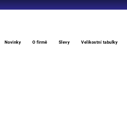
Co potřebujete najít?
Novinky
O firmě
Slevy
Velikostní tabulky
HLEDAT
Polobotky bezpečnostní
BRISBANE bezpečnostní pol
BRI
Doporučujeme
Vyber