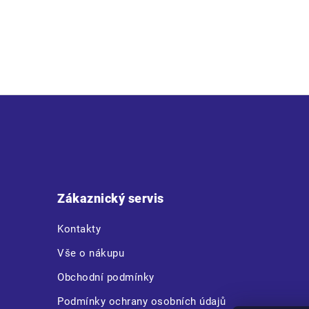
Z
á
p
a
t
Zákaznický servis
í
Kontakty
Vše o nákupu
Obchodní podmínky
Podmínky ochrany osobních údajů