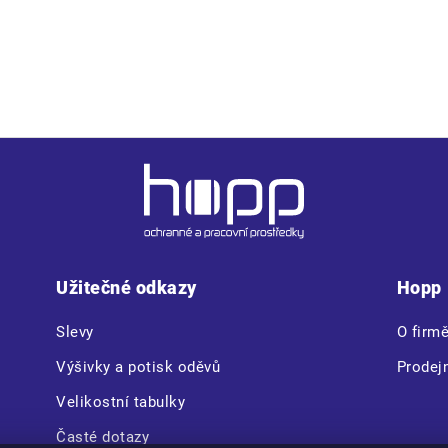
Užitečné odkazy
Hopp
Slevy
O firm
Výšivky a potisk oděvů
Prodej
Velikostní tabulky
Časté dotazy