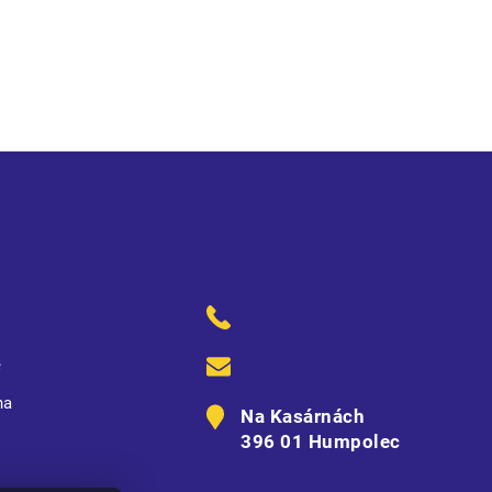
ě
na
Na Kasárnách
396 01 Humpolec