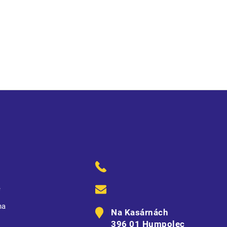
ě
na
Na Kasárnách
396 01 Humpolec