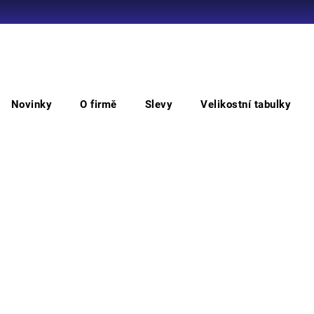
Co potřebujete najít?
Novinky
O firmě
Slevy
Velikostní tabulky
HLEDAT
ní
BOOBY GREY rukavice nylon
BOO
Doporučujeme
Barv
Vyber