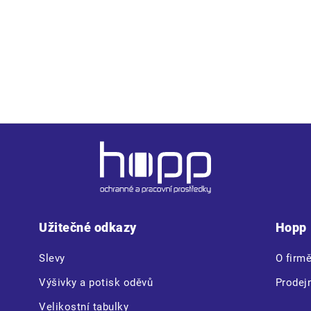
Užitečné odkazy
Hopp
Slevy
O firm
Výšivky a potisk oděvů
Prodej
Velikostní tabulky