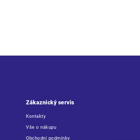
Popis
Popis produktu není dostupný
Z
á
p
a
t
Zákaznický servis
í
Kontakty
Vše o nákupu
Obchodní podmínky