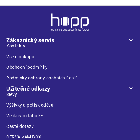
Z
á
p
a
Zákaznický servis
t
Kontakty
í
Vše o nákupu
Obchodní podmínky
Podmínky ochrany osobních údajů
Užitečné odkazy
Slevy
Výšivky a potisk oděvů
Velikostní tabulky
Časté dotazy
CERVA VAM BOX