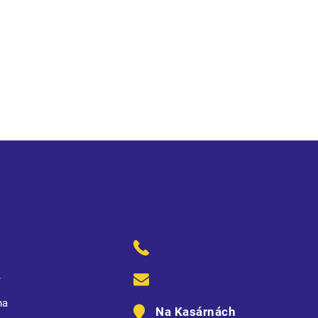
ě
na
Na Kasárnách