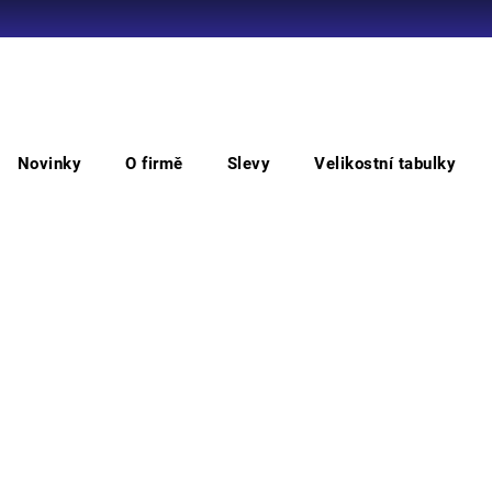
Co potřebujete najít?
Novinky
O firmě
Slevy
Velikostní tabulky
HLEDAT
Polobotky bezpečnostní
BERGAMO bezpečnostní polo
BE
Doporučujeme
Vyber