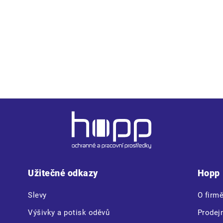
u planžetou, NON METALIC
Užitečné odkazy
Hopp
Slevy
O firm
Výšivky a potisk oděvů
Prodej