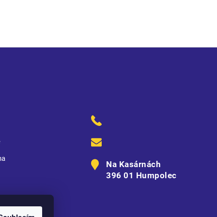
é légou • elastický obvod pasu a konce rukávů • reflexní prvky
ě
na
Na Kasárnách
396 01 Humpolec