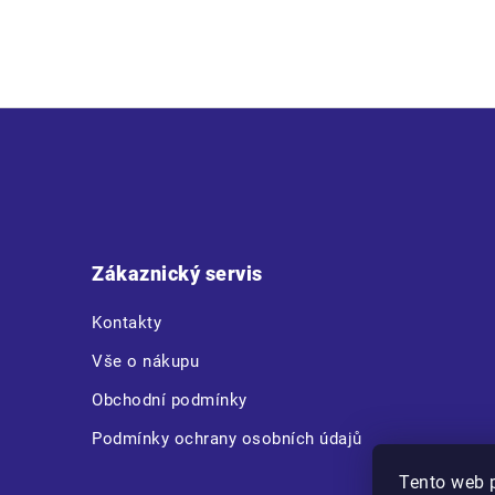
• pánská pracovní bunda • vyztužená ramena • 2 velké kapsy • 2
Z
á
p
a
t
Zákaznický servis
í
Kontakty
Vše o nákupu
Obchodní podmínky
Podmínky ochrany osobních údajů
Tento web 