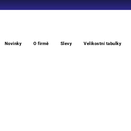
Co potřebujete najít?
Novinky
O firmě
Slevy
Velikostní tabulky
HLEDAT
Blůzy
BEERZE bunda
BE
Doporučujeme
• pán
náprs
légou
Barv