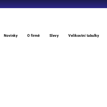
Co potřebujete najít?
Novinky
O firmě
Slevy
Velikostní tabulky
HLEDAT
BASIC brýle
BAS
Doporučujeme
ochra
panor
Můžem
M