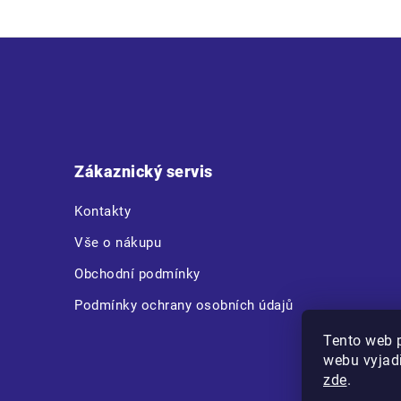
Z
á
p
a
t
Zákaznický servis
í
Kontakty
Vše o nákupu
Obchodní podmínky
Podmínky ochrany osobních údajů
Tento web 
webu vyjadř
zde
.