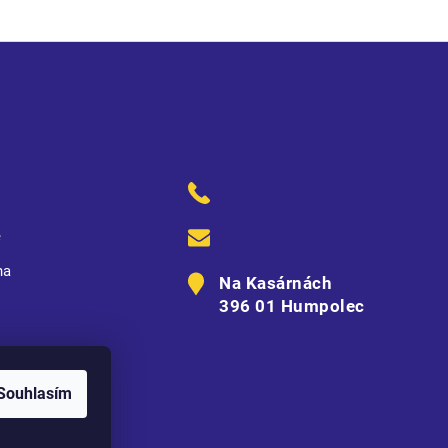
ě
na
Na Kasárnách
396 01 Humpolec
Souhlasím