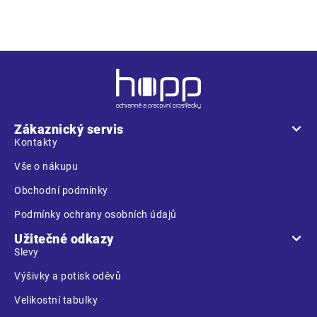
Z
á
p
a
Zákaznický servis
t
Kontakty
í
Vše o nákupu
Obchodní podmínky
Podmínky ochrany osobních údajů
Užitečné odkazy
Slevy
Výšivky a potisk oděvů
Velikostní tabulky