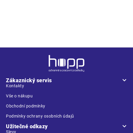
S3 SRC – s plastovou tužinkou a kevlarovou
provedení
planžetou, hydrofobní
Z
á
p
a
Zákaznický servis
t
Kontakty
í
Vše o nákupu
Obchodní podmínky
Podmínky ochrany osobních údajů
Užitečné odkazy
Slevy