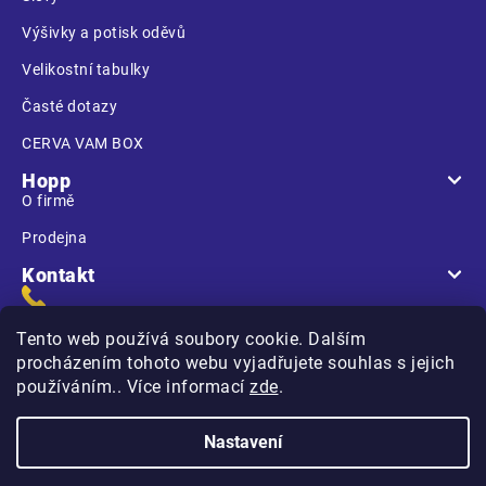
Výšivky a potisk oděvů
Velikostní tabulky
Časté dotazy
CERVA VAM BOX
Hopp
O firmě
Prodejna
Kontakt
Tento web používá soubory cookie. Dalším
procházením tohoto webu vyjadřujete souhlas s jejich
používáním.. Více informací
zde
.
Na Kasárnách
396 01 Humpolec
Nastavení