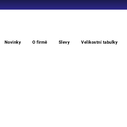
Co potřebujete najít?
Novinky
O firmě
Slevy
Velikostní tabulky
HLEDAT
3M
Doporučujeme
Barv