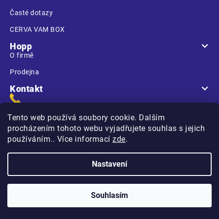
Časté dotazy
CERVA VAM BOX
Hopp
O firmě
Prodejna
Kontakt
Tento web používá soubory cookie. Dalším
procházením tohoto webu vyjadřujete souhlas s jejich
používáním.. Více informací
zde
.
Na Kasárnách
396 01 Humpolec
Nastavení
Copyright 2026
Hopp.cz
. Všechna práva vyhrazena.
Souhlasím
Vytvořilo
na platformě
Shoptet