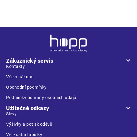
průmyslovým hlukem
Z
á
p
a
Zákaznický servis
t
Kontakty
í
Vše o nákupu
Obchodní podmínky
Podmínky ochrany osobních údajů
Užitečné odkazy
Slevy
Výšivky a potisk oděvů
Velikostní tabulky