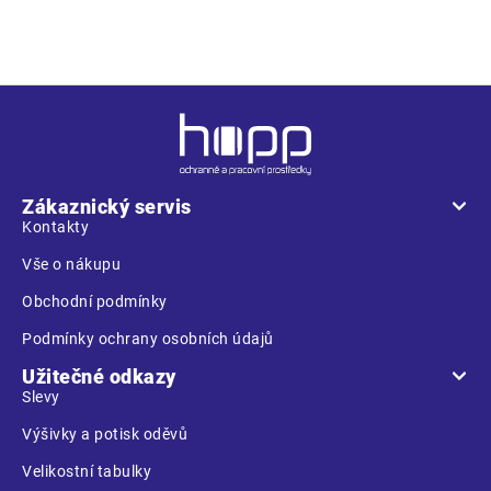
Z
á
p
a
Zákaznický servis
t
Kontakty
í
Vše o nákupu
Obchodní podmínky
Podmínky ochrany osobních údajů
Užitečné odkazy
Slevy
Výšivky a potisk oděvů
Velikostní tabulky