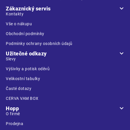
p
a
Zákaznický servis
t
Kontakty
í
Vše o nákupu
Obchodní podmínky
Podmínky ochrany osobních údajů
Užitečné odkazy
Slevy
Výšivky a potisk oděvů
Velikostní tabulky
Časté dotazy
CERVA VAM BOX
Hopp
O firmě
Prodejna