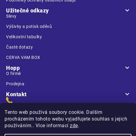
Užitečné odkazy
Slevy
Výšivky a potisk oděvů
Velikostní tabulky
Časté dotazy
CERVA VAM BOX
Hopp
O firmě
Prodejna
Kontakt
Tento web používá soubory cookie. Dalším
procházením tohoto webu vyjadřujete souhlas s jejich
používáním.. Více informací
zde
.
Na Kasárnách
396 01 Humpolec