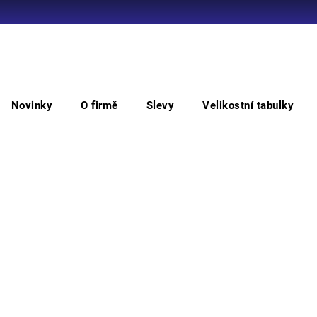
Co potřebujete najít?
Novinky
O firmě
Slevy
Velikostní tabulky
HLEDAT
671T.Hlavní vypínač+vypni v nebezpečí
126
neb
Doporučujeme
Bezpe
PSH; 
Můžem
M