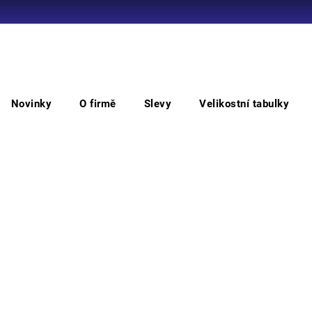
Co potřebujete najít?
Novinky
O firmě
Slevy
Velikostní tabulky
HLEDAT
514 T. Bezpeč.šipka.bezp.tabulka
125
Doporučujeme
Bezpe
Rozmě
Můžem
M