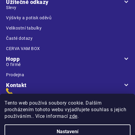
Užitečné odkazy
Slevy
Výšivky a potisk oděvů
Velikostní tabulky
Časté dotazy
CERVA VAM BOX
Hopp
O firmě
Prodejna
Kontakt
Tento web používá soubory cookie. Dalším
procházením tohoto webu vyjadřujete souhlas s jejich
používáním.. Více informací
zde
.
Na Kasárnách
396 01 Humpolec
Nastavení