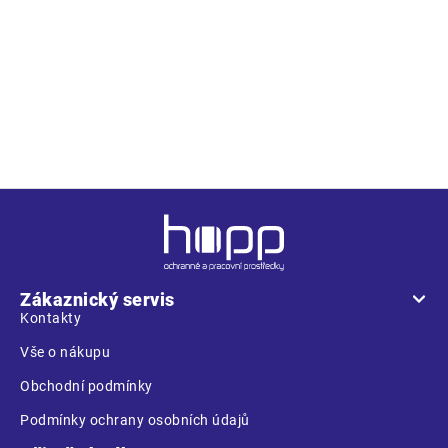
Popis
Bezpečnostní tabulka - Pitná voda; Materál: PSH; Rozměry:
20,5 x 8,5 cm;
Z
á
p
a
Zákaznický servis
t
Kontakty
í
Vše o nákupu
Obchodní podmínky
Podmínky ochrany osobních údajů