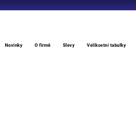
Co potřebujete najít?
Novinky
O firmě
Slevy
Velikostní tabulky
HLEDAT
435 T. Hlavní uzávěr-bezp.tabulka
124
Doporučujeme
Bezpe
x 8,5
Můžem
M