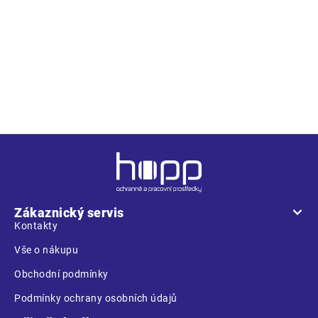
Popis
Bezpečnostní tabulka - Pozor! Jeřáb dálkově ovládán;
Materál: PSH; Rozměry: 30 x 21 cm;
Z
á
p
a
Zákaznický servis
t
Kontakty
í
Vše o nákupu
Obchodní podmínky
Podmínky ochrany osobních údajů