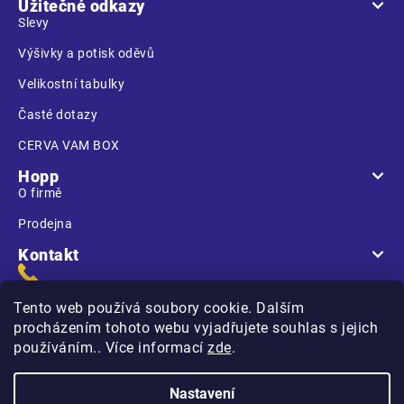
Užitečné odkazy
Slevy
Výšivky a potisk oděvů
Velikostní tabulky
Časté dotazy
CERVA VAM BOX
Hopp
O firmě
Prodejna
Kontakt
Tento web používá soubory cookie. Dalším
procházením tohoto webu vyjadřujete souhlas s jejich
používáním.. Více informací
zde
.
Na Kasárnách
396 01 Humpolec
Nastavení