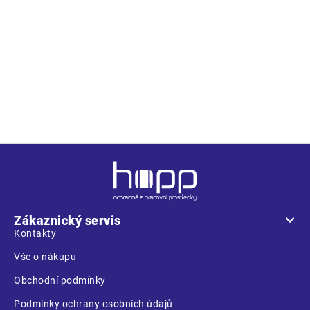
Popis
Bezpečnostní tabulka - Nebezpečí otravy plynem; Materál:
PSH; Rozměry: 30 x 21 cm;
Z
á
p
a
Zákaznický servis
t
Kontakty
í
Vše o nákupu
Obchodní podmínky
Podmínky ochrany osobních údajů