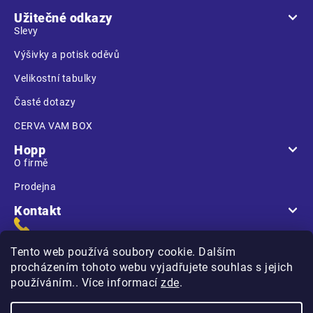
Užitečné odkazy
Slevy
Výšivky a potisk oděvů
Velikostní tabulky
Časté dotazy
CERVA VAM BOX
Hopp
O firmě
Prodejna
Kontakt
Tento web používá soubory cookie. Dalším
procházením tohoto webu vyjadřujete souhlas s jejich
používáním.. Více informací
zde
.
Na Kasárnách
396 01 Humpolec