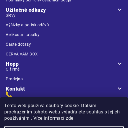
Užitečné odkazy
Slevy
Výšivky a potisk oděvů
Velikostní tabulky
Časté dotazy
CERVA VAM BOX
Hopp
O firmě
Prodejna
Kontakt
Tento web používá soubory cookie. Dalším
procházením tohoto webu vyjadřujete souhlas s jejich
používáním.. Více informací
zde
.
Na Kasárnách
396 01 Humpolec