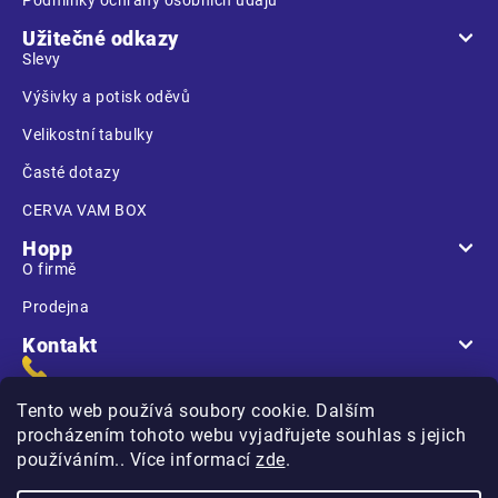
Užitečné odkazy
Slevy
Výšivky a potisk oděvů
Velikostní tabulky
Časté dotazy
CERVA VAM BOX
Hopp
O firmě
Prodejna
Kontakt
Tento web používá soubory cookie. Dalším
procházením tohoto webu vyjadřujete souhlas s jejich
používáním.. Více informací
zde
.
Na Kasárnách
396 01 Humpolec