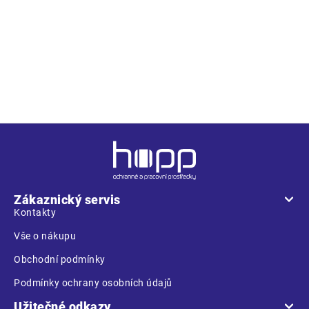
Popis
Objekt střežen kamerovým systémem
Z
á
p
a
Zákaznický servis
t
Kontakty
í
Vše o nákupu
Obchodní podmínky
Podmínky ochrany osobních údajů
Užitečné odkazy