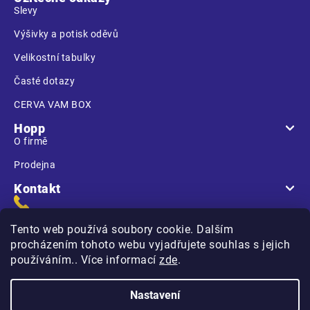
Slevy
Výšivky a potisk oděvů
Velikostní tabulky
Časté dotazy
CERVA VAM BOX
Hopp
O firmě
Prodejna
Kontakt
Tento web používá soubory cookie. Dalším
procházením tohoto webu vyjadřujete souhlas s jejich
používáním.. Více informací
zde
.
Na Kasárnách
396 01 Humpolec
Nastavení