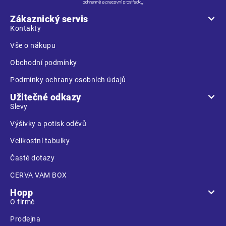
p
a
Zákaznický servis
t
Kontakty
í
Vše o nákupu
Obchodní podmínky
Podmínky ochrany osobních údajů
Užitečné odkazy
Slevy
Výšivky a potisk oděvů
Velikostní tabulky
Časté dotazy
CERVA VAM BOX
Hopp
O firmě
Prodejna